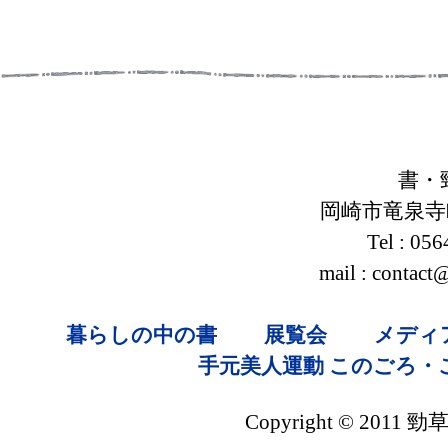
書・
岡崎市竜泉寺町
Tel : 05
mail : contac
暮らしの中の書
展覧会
メディ
手元美人運動
このごろ・
Copyright © 2011 勁草社