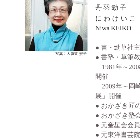
丹 羽 勁 子
に わ け い こ
Niwa KEIKO
● 書・勁草社
● 書塾・草筆
1981年～2
開催
2009年～
展」開催
● おかざき匠
● おかざき塾
● 元奎星会会
● 元東洋書芸