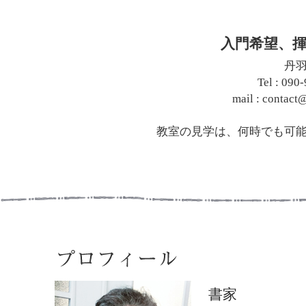
入門希望、
丹
Tel : 090
mail : contac
教室の見学は、何時でも可
書家