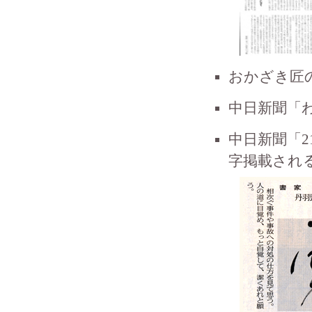
おかざき匠
中日新聞「わ
中日新聞「
字掲載される(1