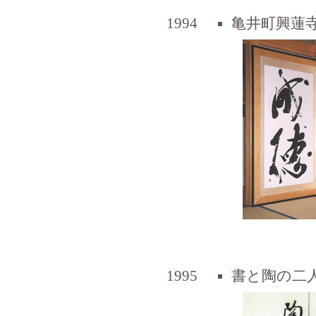
1994
亀井町興蓮寺
1995
書と陶の二