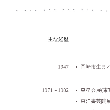
主な経歴
1947
岡崎市生ま
1971～1982
奎星会展(東
東洋書芸院展