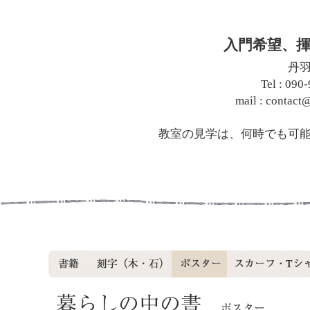
入門希望、
丹
Tel : 090
mail : contac
教室の見学は、何時でも可