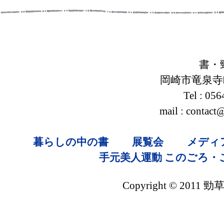
書・
岡崎市竜泉寺町
Tel : 05
mail : contac
暮らしの中の書
展覧会
メディ
手元美人運動
このごろ・
Copyright © 2011 勁草社